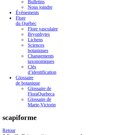
Bulletins
Nous joindre
Évènements
Flore
du Québec
Flore vasculaire
Bryophytes
Lichens
Sciences
botaniques
Changements
taxonomiques
Clés
d’identification
Glossaire
de botanique
Glossaire de
FloraQuebeca
Glossaire de
Marie-Victorin
scapiforme
Retour