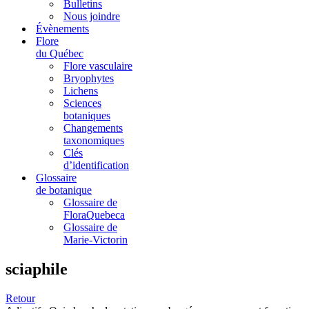
Bulletins
Nous joindre
Évènements
Flore
du Québec
Flore vasculaire
Bryophytes
Lichens
Sciences
botaniques
Changements
taxonomiques
Clés
d’identification
Glossaire
de botanique
Glossaire de
FloraQuebeca
Glossaire de
Marie-Victorin
sciaphile
Retour