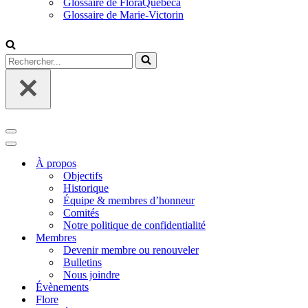
Glossaire de FloraQuebeca
Glossaire de Marie-Victorin
Rechercher...
Menu
de
Menu
navigation
de
À propos
navigation
Objectifs
Historique
Équipe & membres d’honneur
Comités
Notre politique de confidentialité
Membres
Devenir membre ou renouveler
Bulletins
Nous joindre
Évènements
Flore