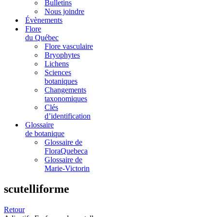
Bulletins
Nous joindre
Évènements
Flore
du Québec
Flore vasculaire
Bryophytes
Lichens
Sciences
botaniques
Changements
taxonomiques
Clés
d’identification
Glossaire
de botanique
Glossaire de
FloraQuebeca
Glossaire de
Marie-Victorin
scutelliforme
Retour