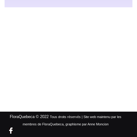
FloraQuebeca © 2022
Tous droits réservés | Site web maintenu par les
membres de FloraQuebeca, graphisme par Anne Moncion