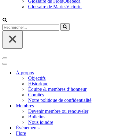
Glossaire de FloraQuebeca
Glossaire de Marie-Victorin
Rechercher...
Menu
de
Menu
navigation
de
À propos
navigation
Objectifs
Historique
Équipe & membres d’honneur
Comités
Notre politique de confidentialité
Membres
Devenir membre ou renouveler
Bulletins
Nous joindre
Évènements
Flore