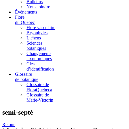
Bulletins
Nous joindre
Évènements
Flore
du Québec
Flore vasculaire
Bryophytes
Lichens
Sciences
botaniques
Changements
taxonomiques
Clés
d’identification
Glossaire
de botanique
Glossaire de
FloraQuebeca
Glossaire de
Marie-Victorin
semi-septé
Retour