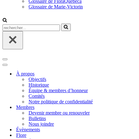
Glossaire de FloraQuebeca
Glossaire de Marie-Victorin
Rechercher...
Menu
de
Menu
navigation
de
À propos
navigation
Objectifs
Historique
Équipe & membres d’honneur
Comités
Notre politique de confidentialité
Membres
Devenir membre ou renouveler
Bulletins
Nous joindre
Évènements
Flore