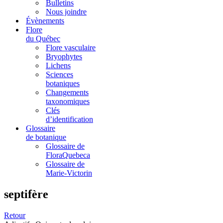
Bulletins
Nous joindre
Évènements
Flore
du Québec
Flore vasculaire
Bryophytes
Lichens
Sciences
botaniques
Changements
taxonomiques
Clés
d’identification
Glossaire
de botanique
Glossaire de
FloraQuebeca
Glossaire de
Marie-Victorin
septifère
Retour