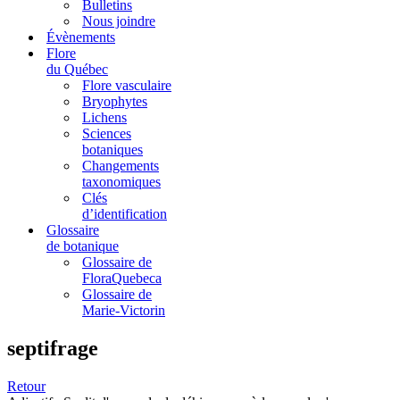
Bulletins
Nous joindre
Évènements
Flore
du Québec
Flore vasculaire
Bryophytes
Lichens
Sciences
botaniques
Changements
taxonomiques
Clés
d’identification
Glossaire
de botanique
Glossaire de
FloraQuebeca
Glossaire de
Marie-Victorin
septifrage
Retour