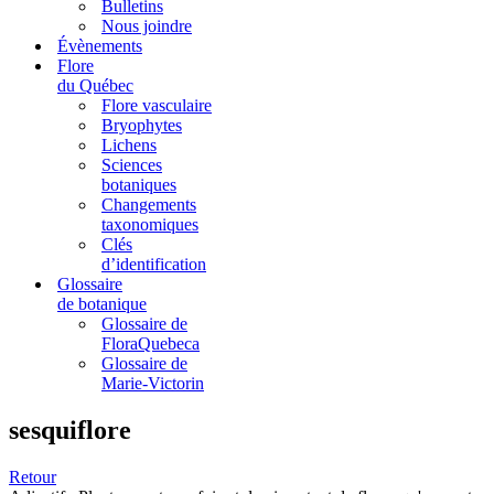
Bulletins
Nous joindre
Évènements
Flore
du Québec
Flore vasculaire
Bryophytes
Lichens
Sciences
botaniques
Changements
taxonomiques
Clés
d’identification
Glossaire
de botanique
Glossaire de
FloraQuebeca
Glossaire de
Marie-Victorin
sesquiflore
Retour