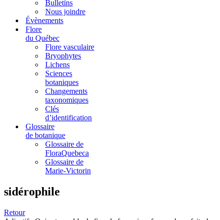
Bulletins
Nous joindre
Évènements
Flore
du Québec
Flore vasculaire
Bryophytes
Lichens
Sciences
botaniques
Changements
taxonomiques
Clés
d’identification
Glossaire
de botanique
Glossaire de
FloraQuebeca
Glossaire de
Marie-Victorin
sidérophile
Retour