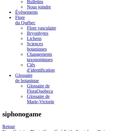
Bulletins
Nous joindre
Évènements
Flore
du Québec
Flore vasculaire
Bryophytes
Lichens
Sciences
botaniques
Changements
taxonomiques
Clés
d’identification
Glossaire
de botanique
Glossaire de
FloraQuebeca
Glossaire de
Marie-Victorin
siphonogame
Retour