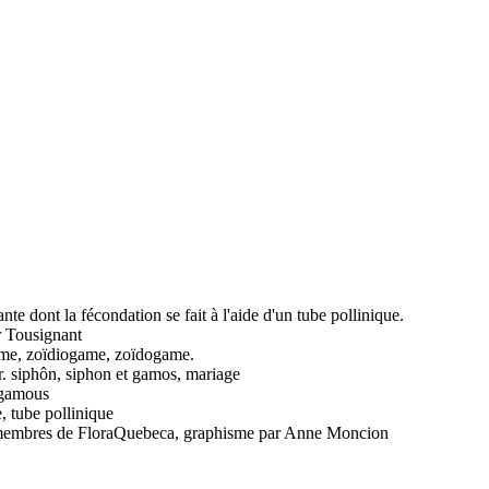
nte dont la fécondation se fait à l'aide d'un tube pollinique.
 Tousignant
me, zoïdiogame, zoïdogame.
gr. siphôn, siphon et gamos, mariage
gamous
 tube pollinique
es membres de FloraQuebeca, graphisme par Anne Moncion