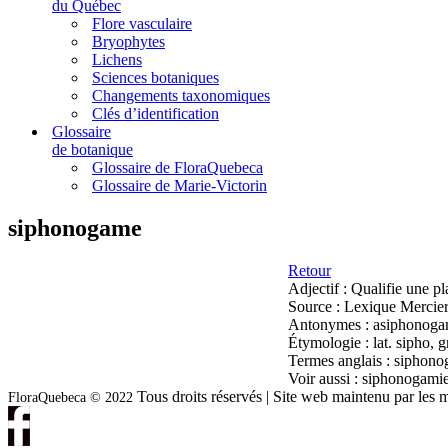
du Québec
Flore vasculaire
Bryophytes
Lichens
Sciences botaniques
Changements taxonomiques
Clés d’identification
Glossaire
de botanique
Glossaire de FloraQuebeca
Glossaire de Marie-Victorin
siphonogame
Retour
Adjectif :
Qualifie une pla
Source :
Lexique Mercier
Antonymes :
asiphonoga
Étymologie :
lat. sipho, 
Termes anglais :
siphono
Voir aussi :
siphonogamie,
Tous droits réservés | Site web maintenu par l
FloraQuebeca © 2022