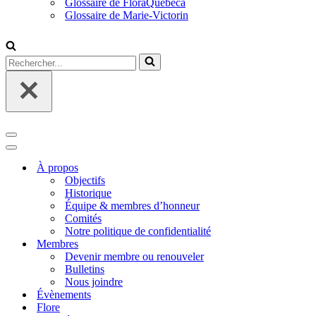
Glossaire de FloraQuebeca
Glossaire de Marie-Victorin
Rechercher...
Menu
de
Menu
navigation
de
À propos
navigation
Objectifs
Historique
Équipe & membres d’honneur
Comités
Notre politique de confidentialité
Membres
Devenir membre ou renouveler
Bulletins
Nous joindre
Évènements
Flore