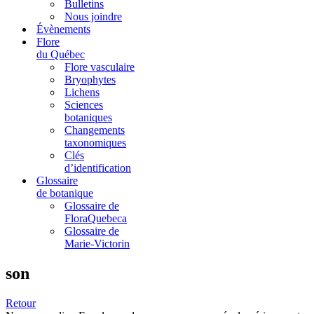
Bulletins
Nous joindre
Évènements
Flore
du Québec
Flore vasculaire
Bryophytes
Lichens
Sciences
botaniques
Changements
taxonomiques
Clés
d’identification
Glossaire
de botanique
Glossaire de
FloraQuebeca
Glossaire de
Marie-Victorin
son
Retour