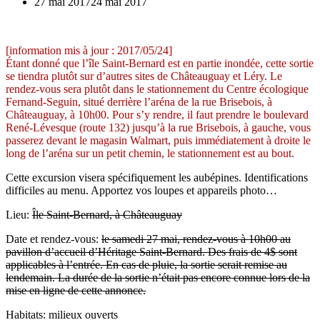
27 mai 2017
24 mai 2017
[information mis à jour : 2017/05/24]
Étant donné que l’île Saint-Bernard est en partie inondée, cette sortie
se tiendra plutôt sur d’autres sites de Châteauguay et Léry. Le
rendez-vous sera plutôt dans le stationnement du Centre écologique
Fernand-Seguin, situé derrière l’aréna de la rue Brisebois, à
Châteauguay, à 10h00. Pour s’y rendre, il faut prendre le boulevard
René-Lévesque (route 132) jusqu’à la rue Brisebois, à gauche, vous
passerez devant le magasin Walmart, puis immédiatement à droite le
long de l’aréna sur un petit chemin, le stationnement est au bout.
Cette excursion visera spécifiquement les aubépines. Identifications
difficiles au menu. Apportez vos loupes et appareils photo…
Lieu:
Île Saint-Bernard, à Châteauguay
Date et rendez-vous:
le samedi 27 mai, rendez-vous à 10h00 au
pavillon d’accueil d’Héritage Saint-Bernard. Des frais de 4$ sont
applicables à l’entrée. En cas de pluie, la sortie serait remise au
lendemain. La durée de la sortie n’était pas encore connue lors de la
mise en ligne de cette annonce.
Habitats: milieux ouverts