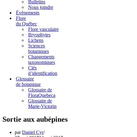
Bulletins
Nous joindre
Évènements
Flore
du Québec
Flore vasculaire
Bryophytes
Lichens
Sciences
botaniques
Changements
taxonomiques
Clés
d’identification
Glossaire
de botanique
Glossaire de
FloraQuebeca
Glossaire de
Marie-Victorin
Sortie aux aubépines
par
Daniel Cyr