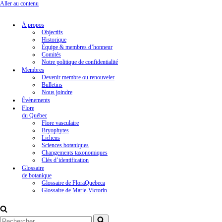
Aller au contenu
À propos
Objectifs
Historique
Équipe & membres d’honneur
Comités
Notre politique de confidentialité
Membres
Devenir membre ou renouveler
Bulletins
Nous joindre
Évènements
Flore
du Québec
Flore vasculaire
Bryophytes
Lichens
Sciences botaniques
Changements taxonomiques
Clés d’identification
Glossaire
de botanique
Glossaire de FloraQuebeca
Glossaire de Marie-Victorin
Rechercher...