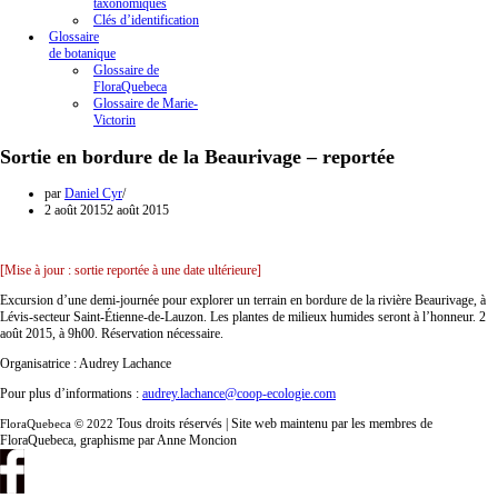
taxonomiques
Clés d’identification
Glossaire
de botanique
Glossaire de
FloraQuebeca
Glossaire de Marie-
Victorin
Sortie en bordure de la Beaurivage – reportée
par
Daniel Cyr
2 août 2015
2 août 2015
[Mise à jour : sortie reportée à une date ultérieure]
Excursion d’une demi-journée pour explorer un terrain en bordure de la rivière Beaurivage, à
Lévis-secteur Saint-Étienne-de-Lauzon. Les plantes de milieux humides seront à l’honneur. 2
août 2015, à 9h00. Réservation nécessaire.
Organisatrice : Audrey Lachance
Pour plus d’informations :
audrey.lachance@coop-ecologie.com
Tous droits réservés | Site web maintenu par les membres de
FloraQuebeca © 2022
FloraQuebeca, graphisme par Anne Moncion