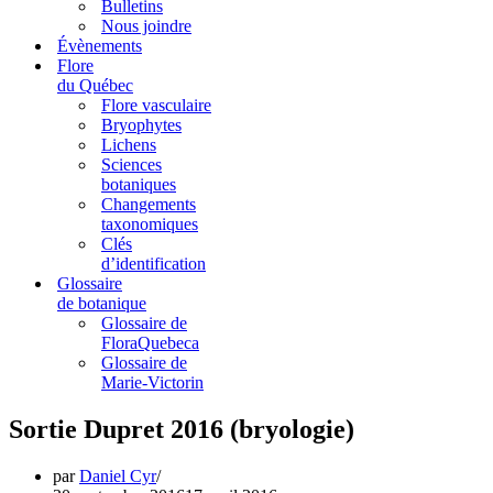
Bulletins
Nous joindre
Évènements
Flore
du Québec
Flore vasculaire
Bryophytes
Lichens
Sciences
botaniques
Changements
taxonomiques
Clés
d’identification
Glossaire
de botanique
Glossaire de
FloraQuebeca
Glossaire de
Marie-Victorin
Sortie Dupret 2016 (bryologie)
par
Daniel Cyr