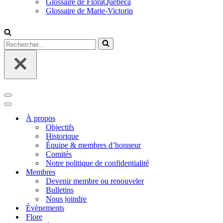
Glossaire de FloraQuebeca
Glossaire de Marie-Victorin
Rechercher...
Menu
de
Menu
navigation
de
À propos
navigation
Objectifs
Historique
Équipe & membres d’honneur
Comités
Notre politique de confidentialité
Membres
Devenir membre ou renouveler
Bulletins
Nous joindre
Évènements
Flore