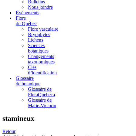
Bulletins
Nous joindre
Évènements
Flore
du Québec
Flore vasculaire
Bryophytes
Lichens
Sciences
botaniques
Changements
taxonomiques
Clés
d’identification
Glossaire
de botanique
Glossaire de
FloraQuebeca
Glossaire de
Marie-Victorin
stamineux
Retour