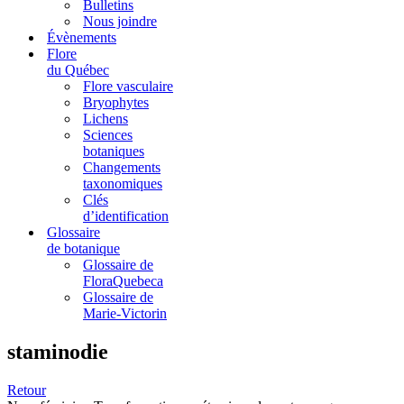
Bulletins
Nous joindre
Évènements
Flore
du Québec
Flore vasculaire
Bryophytes
Lichens
Sciences
botaniques
Changements
taxonomiques
Clés
d’identification
Glossaire
de botanique
Glossaire de
FloraQuebeca
Glossaire de
Marie-Victorin
staminodie
Retour