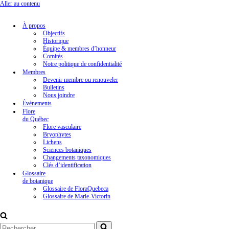
Aller au contenu
À propos
Objectifs
Historique
Équipe & membres d’honneur
Comités
Notre politique de confidentialité
Membres
Devenir membre ou renouveler
Bulletins
Nous joindre
Évènements
Flore
du Québec
Flore vasculaire
Bryophytes
Lichens
Sciences botaniques
Changements taxonomiques
Clés d’identification
Glossaire
de botanique
Glossaire de FloraQuebeca
Glossaire de Marie-Victorin
Rechercher...