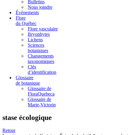
Bulletins
Nous joindre
Évènements
Flore
du Québec
Flore vasculaire
Bryophytes
Lichens
Sciences
botaniques
Changements
taxonomiques
Clés
d’identification
Glossaire
de botanique
Glossaire de
FloraQuebeca
Glossaire de
Marie-Victorin
stase écologique
Retour