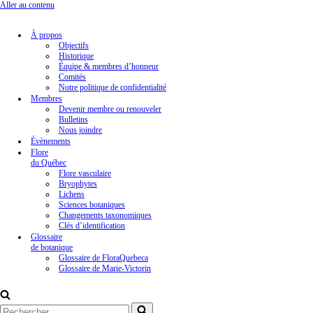
Aller au contenu
À propos
Objectifs
Historique
Équipe & membres d’honneur
Comités
Notre politique de confidentialité
Membres
Devenir membre ou renouveler
Bulletins
Nous joindre
Évènements
Flore
du Québec
Flore vasculaire
Bryophytes
Lichens
Sciences botaniques
Changements taxonomiques
Clés d’identification
Glossaire
de botanique
Glossaire de FloraQuebeca
Glossaire de Marie-Victorin
Rechercher...