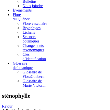
Bulletins
Nous joindre
Évènements
Flore
du Québec
Flore vasculaire
Bryophytes
Lichens
Sciences
botaniques
Changements
taxonomiques
Clés
d’identification
Glossaire
de botanique
Glossaire de
FloraQuebeca
Glossaire de
Marie-Victorin
sténophylle
Retour