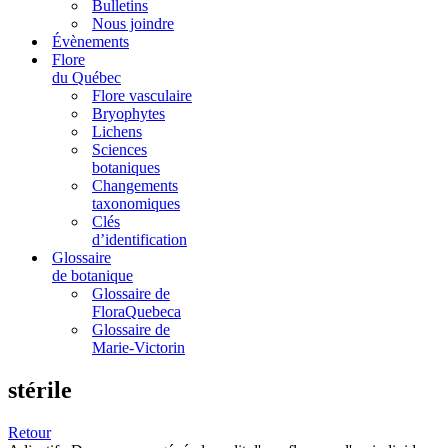
Bulletins
Nous joindre
Évènements
Flore
du Québec
Flore vasculaire
Bryophytes
Lichens
Sciences
botaniques
Changements
taxonomiques
Clés
d’identification
Glossaire
de botanique
Glossaire de
FloraQuebeca
Glossaire de
Marie-Victorin
stérile
Retour