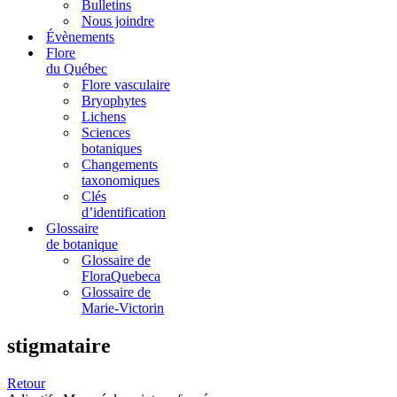
Bulletins
Nous joindre
Évènements
Flore
du Québec
Flore vasculaire
Bryophytes
Lichens
Sciences
botaniques
Changements
taxonomiques
Clés
d’identification
Glossaire
de botanique
Glossaire de
FloraQuebeca
Glossaire de
Marie-Victorin
stigmataire
Retour