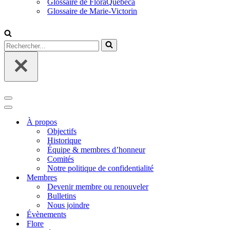
Glossaire de FloraQuebeca
Glossaire de Marie-Victorin
Rechercher...
Menu
de
Menu
navigation
de
À propos
navigation
Objectifs
Historique
Équipe & membres d’honneur
Comités
Notre politique de confidentialité
Membres
Devenir membre ou renouveler
Bulletins
Nous joindre
Évènements
Flore