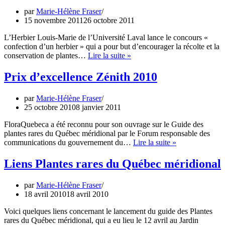
risque
par
Marie-Hélène Fraser
15 novembre 2011
26 octobre 2011
L’Herbier Louis-Marie de l’Université Laval lance le concours «
confection d’un herbier » qui a pour but d’encourager la récolte et la
Concours
conservation de plantes…
Lire la suite »
:
confection
Prix d’excellence Zénith 2010
d’un
herbier,
par
Marie-Hélène Fraser
date
25 octobre 2010
8 janvier 2011
limite
15
FloraQuebeca a été reconnu pour son ouvrage sur le Guide des
nov
plantes rares du Québec méridional par le Forum responsable des
2011
Prix
communications du gouvernement du…
Lire la suite »
d’excellence
Zénith
Liens Plantes rares du Québec méridional
2010
par
Marie-Hélène Fraser
18 avril 2010
18 avril 2010
Voici quelques liens concernant le lancement du guide des Plantes
rares du Québec méridional, qui a eu lieu le 12 avril au Jardin