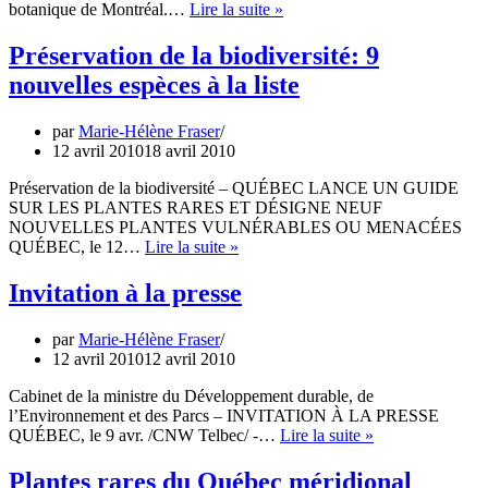
Liens
botanique de Montréal.…
Lire la suite »
Plantes
rares
Préservation de la biodiversité: 9
du
nouvelles espèces à la liste
Québec
méridional
par
Marie-Hélène Fraser
12 avril 2010
18 avril 2010
Préservation de la biodiversité – QUÉBEC LANCE UN GUIDE
SUR LES PLANTES RARES ET DÉSIGNE NEUF
NOUVELLES PLANTES VULNÉRABLES OU MENACÉES
Préservation
QUÉBEC, le 12…
Lire la suite »
de
la
Invitation à la presse
biodiversité:
9
par
Marie-Hélène Fraser
nouvelles
12 avril 2010
12 avril 2010
espèces
à
Cabinet de la ministre du Développement durable, de
la
l’Environnement et des Parcs – INVITATION À LA PRESSE
liste
Invitation
QUÉBEC, le 9 avr. /CNW Telbec/ -…
Lire la suite »
à
la
Plantes rares du Québec méridional