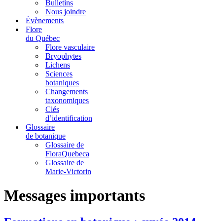
Bulletins
Nous joindre
Évènements
Flore
du Québec
Flore vasculaire
Bryophytes
Lichens
Sciences
botaniques
Changements
taxonomiques
Clés
d’identification
Glossaire
de botanique
Glossaire de
FloraQuebeca
Glossaire de
Marie-Victorin
Messages importants