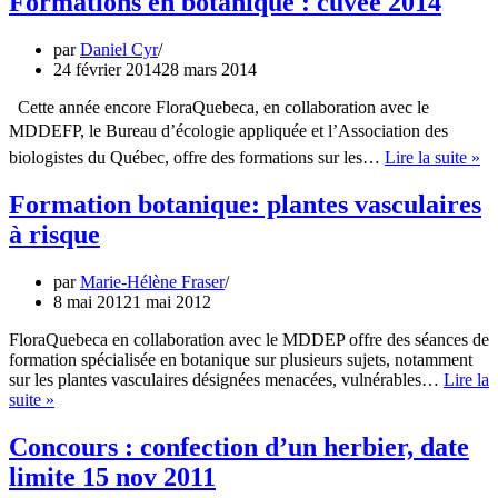
Formations en botanique : cuvée 2014
par
Daniel Cyr
24 février 2014
28 mars 2014
Cette année encore FloraQuebeca, en collaboration avec le
MDDEFP, le Bureau d’écologie appliquée et l’Association des
Fo
biologistes du Québec, offre des formations sur les…
Lire la suite »
en
bo
Formation botanique: plantes vasculaires
:
à risque
cu
20
par
Marie-Hélène Fraser
8 mai 2012
1 mai 2012
FloraQuebeca en collaboration avec le MDDEP offre des séances de
formation spécialisée en botanique sur plusieurs sujets, notamment
sur les plantes vasculaires désignées menacées, vulnérables…
Lire la
Formation
suite »
botanique:
plantes
Concours : confection d’un herbier, date
vasculaires
limite 15 nov 2011
à