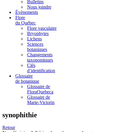
Bulletins
Nous joindre
Évènements
Flore
du Québec
Flore vasculaire
Bryophytes
Lichens
Sciences
botaniques
Changements
taxonomiques
Clés
d’identification
Glossaire
de botanique
Glossaire de
FloraQuebeca
Glossaire de
Marie-Victorin
synophithie
Retour