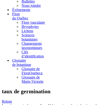
Bulletins
Nous joindre
Évènements
Flore
du Québec
Flore vasculaire
Bryophytes
Lichens
Sciences
botaniques
Changements
taxonomiques
Clés
d’identification
Glossaire
de botanique
Glossaire de
FloraQuebeca
Glossaire de
Marie-Victorin
taux de germination
Retour