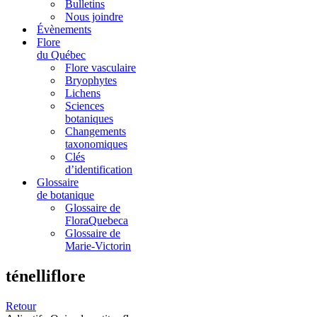
Bulletins
Nous joindre
Évènements
Flore
du Québec
Flore vasculaire
Bryophytes
Lichens
Sciences
botaniques
Changements
taxonomiques
Clés
d’identification
Glossaire
de botanique
Glossaire de
FloraQuebeca
Glossaire de
Marie-Victorin
ténelliflore
Retour