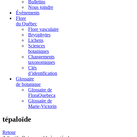
Bulletins
Nous joindre
Évènements
Flore
du Québec
Flore vasculaire
Bryophytes
Lichens
Sciences
botaniques
Changements
taxonomiques
Clés
d’identification
Glossaire
de botanique
Glossaire de
FloraQuebeca
Glossaire de
Marie-Victorin
tépaloïde
Retour