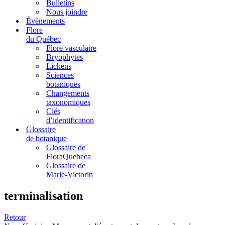
Bulletins
Nous joindre
Évènements
Flore
du Québec
Flore vasculaire
Bryophytes
Lichens
Sciences
botaniques
Changements
taxonomiques
Clés
d’identification
Glossaire
de botanique
Glossaire de
FloraQuebeca
Glossaire de
Marie-Victorin
terminalisation
Retour