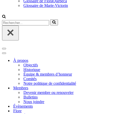
Glossaire de FloraQuebeca
Glossaire de Marie-Victorin
Rechercher...
Menu
de
Menu
navigation
de
À propos
navigation
Objectifs
Historique
Équipe & membres d’honneur
Comités
Notre politique de confidentialité
Membres
Devenir membre ou renouveler
Bulletins
Nous joindre
Évènements
Flore