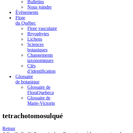
Bulletins
Nous joindre
Évènements
Flore
du Québec
Flore vasculaire
Bryophytes
Lichens
Sciences
botaniques
Changements
taxonomiques
Clés
d’identification
Glossaire
de botanique
Glossaire de
FloraQuebeca
Glossaire de
Marie-Victorin
tetrachotomosulqué
Retour