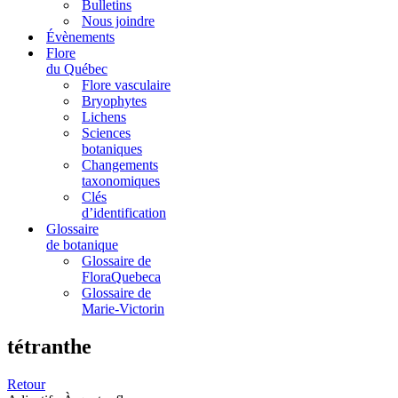
Bulletins
Nous joindre
Évènements
Flore
du Québec
Flore vasculaire
Bryophytes
Lichens
Sciences
botaniques
Changements
taxonomiques
Clés
d’identification
Glossaire
de botanique
Glossaire de
FloraQuebeca
Glossaire de
Marie-Victorin
tétranthe
Retour