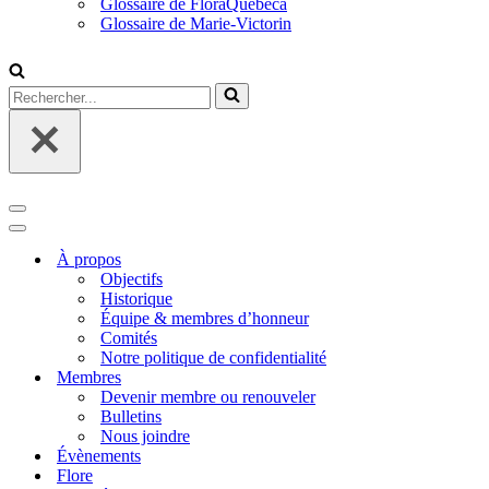
Glossaire de FloraQuebeca
Glossaire de Marie-Victorin
Rechercher...
Menu
de
Menu
navigation
de
À propos
navigation
Objectifs
Historique
Équipe & membres d’honneur
Comités
Notre politique de confidentialité
Membres
Devenir membre ou renouveler
Bulletins
Nous joindre
Évènements
Flore