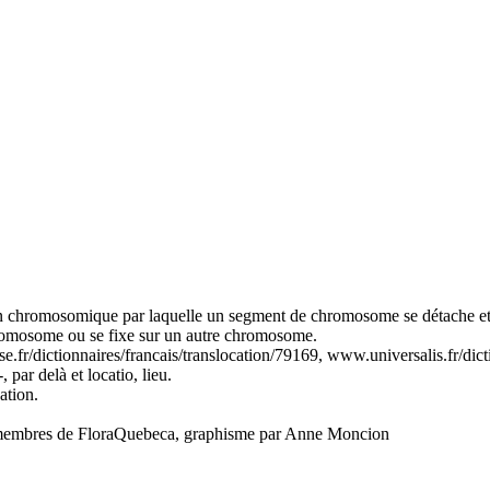
n chromosomique par laquelle un segment de chromosome se détache et 
romosome ou se fixe sur un autre chromosome.
.fr/dictionnaires/francais/translocation/79169, www.universalis.fr/dicti
-, par delà et locatio, lieu.
ation.
es membres de FloraQuebeca, graphisme par Anne Moncion