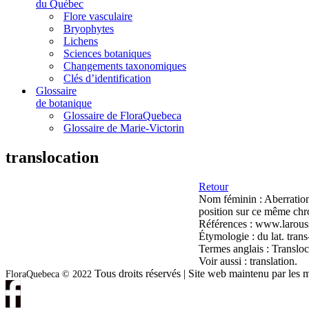
du Québec
Flore vasculaire
Bryophytes
Lichens
Sciences botaniques
Changements taxonomiques
Clés d’identification
Glossaire
de botanique
Glossaire de FloraQuebeca
Glossaire de Marie-Victorin
translocation
Retour
Nom féminin :
Aberratio
position sur ce même ch
Références :
www.larousse
Étymologie :
du lat. trans
Termes anglais :
Transloc
Voir aussi :
translation.
Tous droits réservés | Site web maintenu par l
FloraQuebeca © 2022