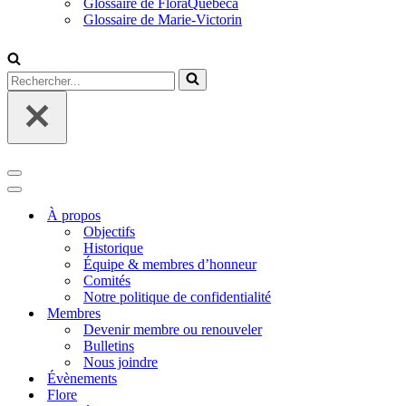
Glossaire de FloraQuebeca
Glossaire de Marie-Victorin
Rechercher...
Menu
de
Menu
navigation
de
À propos
navigation
Objectifs
Historique
Équipe & membres d’honneur
Comités
Notre politique de confidentialité
Membres
Devenir membre ou renouveler
Bulletins
Nous joindre
Évènements
Flore