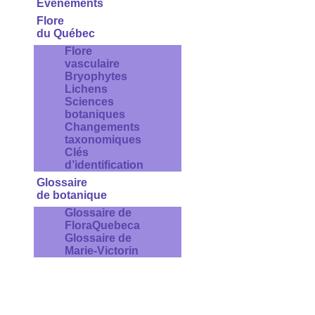
Évènements
Flore
du Québec
Flore
vasculaire
Bryophytes
Lichens
Sciences
botaniques
Changements
taxonomiques
Clés
d’identification
Glossaire
de botanique
Glossaire de
FloraQuebeca
Glossaire de
Marie-Victorin