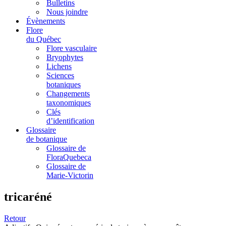
Bulletins
Nous joindre
Évènements
Flore
du Québec
Flore vasculaire
Bryophytes
Lichens
Sciences
botaniques
Changements
taxonomiques
Clés
d’identification
Glossaire
de botanique
Glossaire de
FloraQuebeca
Glossaire de
Marie-Victorin
tricaréné
Retour