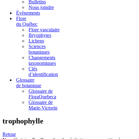
Bulletins
Nous joindre
Évènements
Flore
du Québec
Flore vasculaire
Bryophytes
Lichens
Sciences
botaniques
Changements
taxonomiques
Clés
d’identification
Glossaire
de botanique
Glossaire de
FloraQuebeca
Glossaire de
Marie-Victorin
trophophylle
Retour