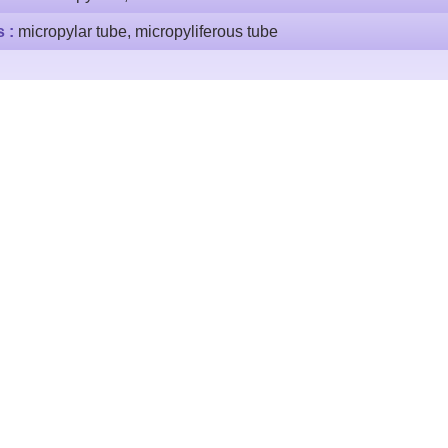
s :
micropylar tube, micropyliferous tube