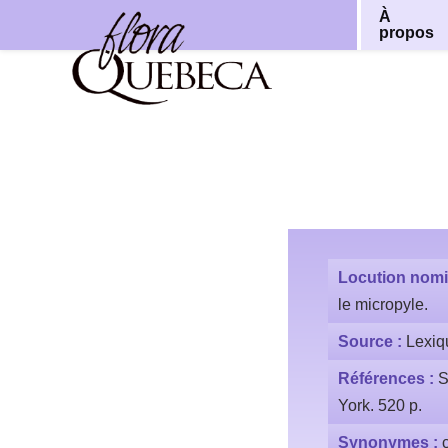
À
propos
Aller
au
contenu
Locution nomi
le micropyle.
Source :
Lexiq
Références :
S
York. 520 p.
Synonymes :