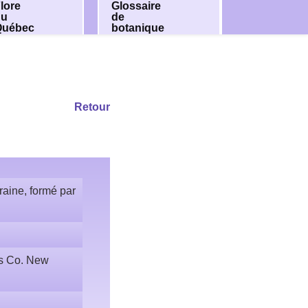
lore
Glossaire
du
de
Québec
botanique
Retour
raine, formé par
ss Co. New