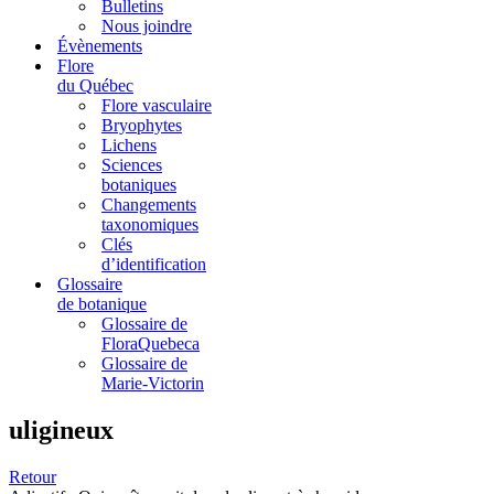
Bulletins
Nous joindre
Évènements
Flore
du Québec
Flore vasculaire
Bryophytes
Lichens
Sciences
botaniques
Changements
taxonomiques
Clés
d’identification
Glossaire
de botanique
Glossaire de
FloraQuebeca
Glossaire de
Marie-Victorin
uligineux
Retour