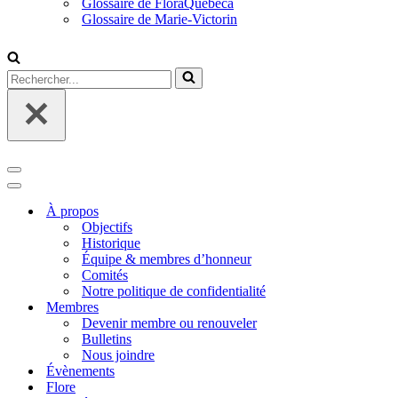
Glossaire de FloraQuebeca
Glossaire de Marie-Victorin
Rechercher...
Menu
de
Menu
navigation
de
À propos
navigation
Objectifs
Historique
Équipe & membres d’honneur
Comités
Notre politique de confidentialité
Membres
Devenir membre ou renouveler
Bulletins
Nous joindre
Évènements
Flore