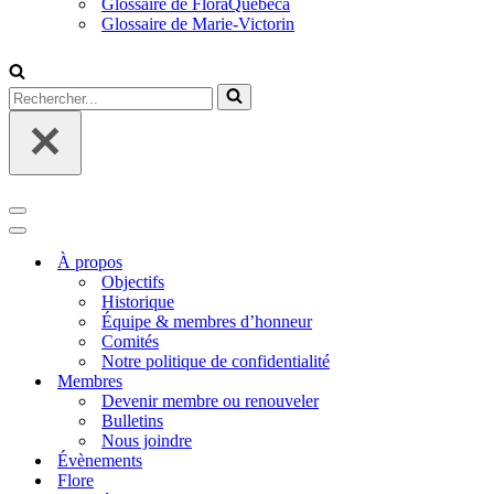
Glossaire de FloraQuebeca
Glossaire de Marie-Victorin
Rechercher...
Menu
de
Menu
navigation
de
À propos
navigation
Objectifs
Historique
Équipe & membres d’honneur
Comités
Notre politique de confidentialité
Membres
Devenir membre ou renouveler
Bulletins
Nous joindre
Évènements
Flore