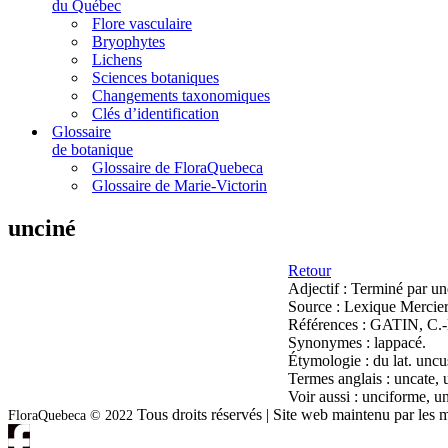
du Québec
Flore vasculaire
Bryophytes
Lichens
Sciences botaniques
Changements taxonomiques
Clés d’identification
Glossaire
de botanique
Glossaire de FloraQuebeca
Glossaire de Marie-Victorin
unciné
Retour
Adjectif :
Terminé par une
Source :
Lexique Mercier
Références :
GATIN, C.-L.
Synonymes :
lappacé.
Étymologie :
du lat. uncu
Termes anglais :
uncate, 
Voir aussi :
unciforme, u
Tous droits réservés | Site web maintenu par l
FloraQuebeca © 2022