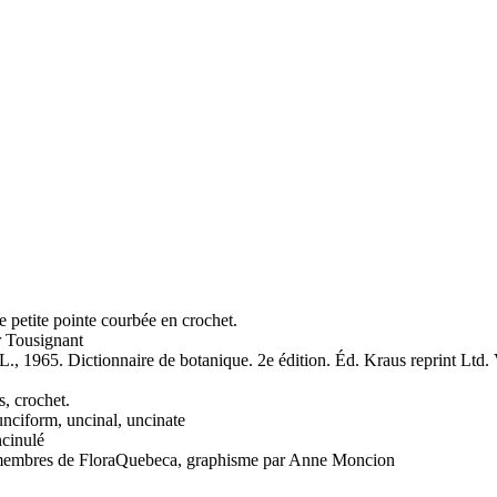
 petite pointe courbée en crochet.
 Tousignant
, 1965. Dictionnaire de botanique. 2e édition. Éd. Kraus reprint Ltd.
s, crochet.
unciform, uncinal, uncinate
ncinulé
es membres de FloraQuebeca, graphisme par Anne Moncion