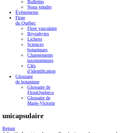
Bulletins
Nous joindre
Évènements
Flore
du Québec
Flore vasculaire
Bryophytes
Lichens
Sciences
botaniques
Changements
taxonomiques
Clés
d’identification
Glossaire
de botanique
Glossaire de
FloraQuebeca
Glossaire de
Marie-Victorin
unicapsulaire
Retour