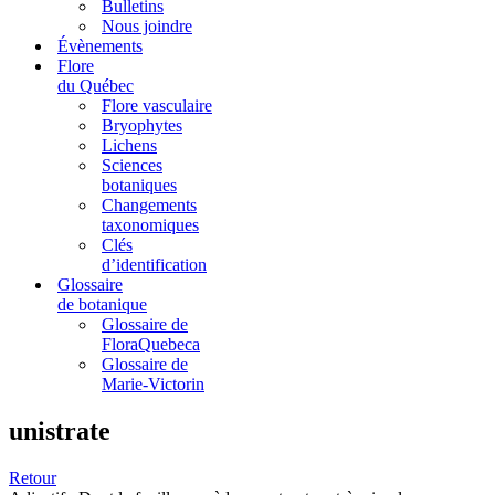
Bulletins
Nous joindre
Évènements
Flore
du Québec
Flore vasculaire
Bryophytes
Lichens
Sciences
botaniques
Changements
taxonomiques
Clés
d’identification
Glossaire
de botanique
Glossaire de
FloraQuebeca
Glossaire de
Marie-Victorin
unistrate
Retour