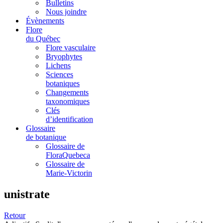
Bulletins
Nous joindre
Évènements
Flore
du Québec
Flore vasculaire
Bryophytes
Lichens
Sciences
botaniques
Changements
taxonomiques
Clés
d’identification
Glossaire
de botanique
Glossaire de
FloraQuebeca
Glossaire de
Marie-Victorin
unistrate
Retour