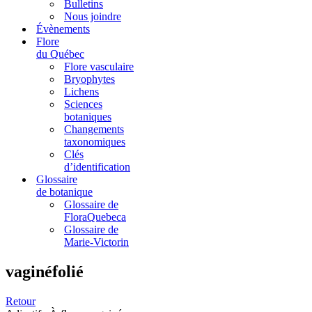
Bulletins
Nous joindre
Évènements
Flore
du Québec
Flore vasculaire
Bryophytes
Lichens
Sciences
botaniques
Changements
taxonomiques
Clés
d’identification
Glossaire
de botanique
Glossaire de
FloraQuebeca
Glossaire de
Marie-Victorin
vaginéfolié
Retour